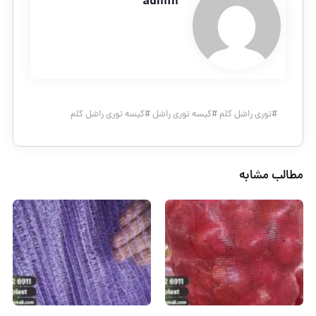
admin
#
توری راشل کلم
#
کیسه توری راشل
#
کیسه توری راشل کلم
مطالب مشابه