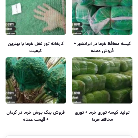
کیسه محافظ خرما در ایرانشهر +
کارخانه تور نخل خرما با بهترین
فروش عمده
کیفیت
تولید کیسه توری خرما + توری
فروش پنگ پوش خرما در کرمان
محافظ خرما
+ قیمت عمده