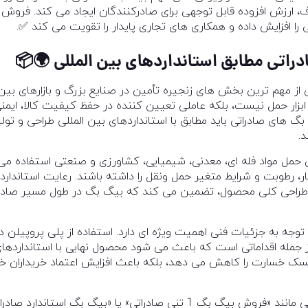
ی را افزایش داده و همکاری های تجاری پایدار را تقویت می کند ✅.
🌍📦
 صادراتی یکی از مهم ترین بخش های زنجیره تأمین در صنایع بزرگ و بازارها
بزار حمل نیست، بلکه عاملی تعیین کننده در حفظ کیفیت کالا، ایمنی ب
گ های صادراتی باید مطابق با استانداردهای بین المللی طراحی و تولی
د.
ولاً برای حمل مواد فله ای، معدنی، شیمیایی، کشاورزی و صنعتی استفاده 
ار، رطوبت و شرایط متغیر حمل ونقل را داشته باشند. رعایت استاندارده
طراحی کلی محصول، تضمین می کند که بیگ بگ در طول مسیر صادر
توجه به جزئیات فنی اهمیت ویژه ای دارد. استفاده از پلی پروپیلن
 جمله اقداماتی است که باعث می شود محصول نهایی با استانداردهای
یسک خسارت را کاهش می دهد، بلکه باعث افزایش اعتماد خریداران خ
از منظر بازاریابی و سئو، جستجوهایی مانند «فروش بیگ بگ 1 تنی صادراتی» یا 